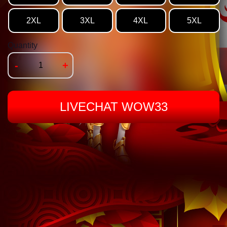
2XL
3XL
4XL
5XL
Quantity
-
+
LIVECHAT WOW33