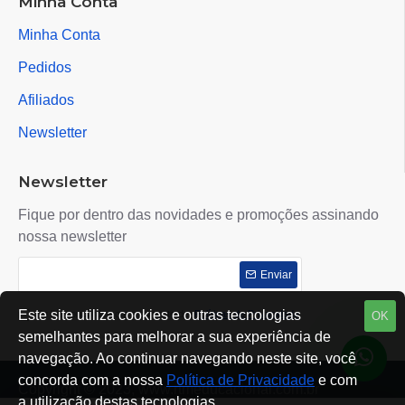
Minha Conta
Minha Conta
Pedidos
Afiliados
Newsletter
Newsletter
Fique por dentro das novidades e promoções assinando
nossa newsletter
Enviar
Este site utiliza cookies e outras tecnologias
Eu li e concordo com o contrato de
Políticas de Privacidade
OK
semelhantes para melhorar a sua experiência de
navegação. Ao continuar navegando neste site, você
concorda com a nossa
Política de Privacidade
e com
Copyright © 2023, www.rtmeducacional.com.br
a utilização destas tecnologias.