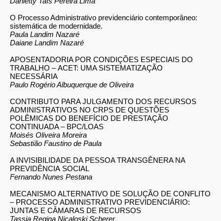
Danietty Taís Pereira Lima
O Processo Administrativo previdenciário contemporâneo
:
sistemática de modernidade
.
Paula Landim Nazaré
Daiane Landim Nazaré
A
POSENTADORIA POR CONDIÇÕES ESPECIAIS DO
TRABALHO –
ACET: UMA SISTEMATIZAÇÃO
NECESSÁRIA
Paulo Rogério Albuquerque de Oliveira
CONTRIBUTO PARA JULGAMENTO DOS RECURSOS
ADMINISTRATIVOS NO CRPS DE QUESTÕES
POLÊMICAS DO BENEFÍCIO DE PRESTAÇÃO
CONTINUADA – BPC/LOAS
Moisés Oliveira Moreira
Sebastião Faustino de Paula
A INVISIBILIDADE DA PESSOA TRANSGÊNERA NA
PREVIDÊNCIA
SOCIAL
Fernando Nunes Pestana
MECANISMO ALTERNATIVO DE SOLUÇÃO DE CONFLITO
– PROCESSO ADMINISTRATIVO PREVIDENCIÁRIO:
JUNTAS E CÂMARAS DE RECURSOS
Tassia Regina Nicaloski Scherer