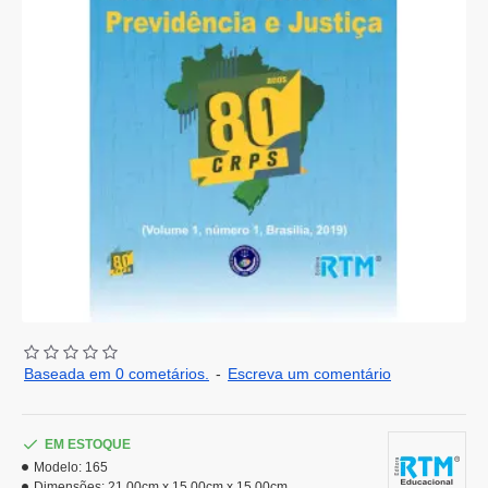
Baseada em 0 cometários.
-
Escreva um comentário
EM ESTOQUE
Modelo:
165
Dimensões:
21.00cm x 15.00cm x 15.00cm