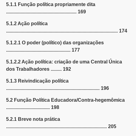
5.1.1 Função política propriamente dita
.......................................................... 169
5.1.2 Ação política
............................................................................................ 174
5.1.2.1 O poder (político) das organizações
..................................................... 177
5.1.2.2 Ação política: criação de uma Central Única
dos Trabalhadores ......... 192
5.1.3 Reivindicação política
............................................................................. 196
5.2 Função Política Educadora/Contra-hegemômica
.................................... 198
5.2.1 Breve nota prática
................................................................................... 205