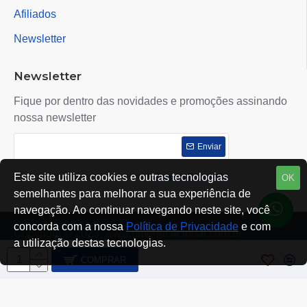
Afiliados
Newsletter
Newsletter
Fique por dentro das novidades e promoções assinando
nossa newsletter
Enviar
Este site utiliza cookies e outras tecnologias
Eu li e concordo com o contrato de
Políticas de Privacidade
OK
semelhantes para melhorar a sua experiência de
navegação. Ao continuar navegando neste site, você
concorda com a nossa
Política de Privacidade
e com
Copyright © 2023, www.rtmeducacional.com.br
a utilização destas tecnologias.
COMPRAR