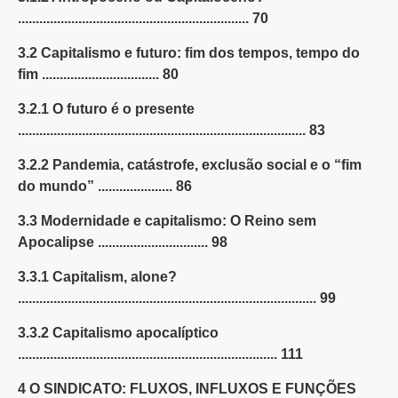
................................................................. 70
3.2 Capitalismo e futuro: fim dos tempos, tempo do
fim ................................. 80
3.2.1 O futuro é o presente
................................................................................. 83
3.2.2 Pandemia, catástrofe, exclusão social e o “fim
do mundo” ..................... 86
3.3 Modernidade e capitalismo: O Reino sem
Apocalipse ............................... 98
3.3.1 Capitalism, alone?
.................................................................................... 99
3.3.2 Capitalismo apocalíptico
......................................................................... 111
4 O SINDICATO: FLUXOS, INFLUXOS E FUNÇÕES