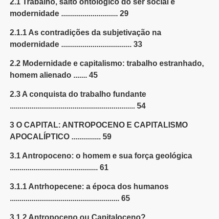
2.1 Trabalho, salto ontológico do ser social e
modernidade ............................. 29
2.1.1 As contradições da subjetivação na
modernidade .................................... 33
2.2 Modernidade e capitalismo: trabalho estranhado,
homem alienado ....... 45
2.3 A conquista do trabalho fundante
................................................................ 54
3 O CAPITAL: ANTROPOCENO E CAPITALISMO
APOCALÍPTICO ............... 59
3.1 Antropoceno: o homem e sua força geológica
............................................. 61
3.1.1 Antrhopecene: a época dos humanos
........................................................ 65
3.1.2 Antropoceno ou Capitaloceno?