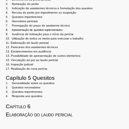
2.
Nomeação do perito
3.
Indicação de assistentes técnicos e formulação
dos quesitos
4.
Recusa do perito por impedimento ou suspeição
5.
Quesitos impertinentes
6.
Honorários periciais
7.
Prorrogação do prazo do assistente técnico
8.
Apresentação de quesitos suplementares
9.
Ausência de intimação para o início da perícia
10.
Utilização de todos os meios para executar o trabalho
11.
Elaboração do laudo pericial
12.
Pareceres dos assistentes técnicos
13.
Esclarecimentos em audiência
14.
Possibilidade de apresentação de outros elementos
15.
Vinculação do juiz ao laudo pericial
16.
Inspeção judicial
17.
Realização de nova perícia
Capítulo 5 Quesitos
1.
Generalidade sobre os quesitos
2.
Quesitos necessários
3.
Quesitos impertinentes
4.
Resposta aos quesitos
Capítulo 6
Elaboração do laudo pericial