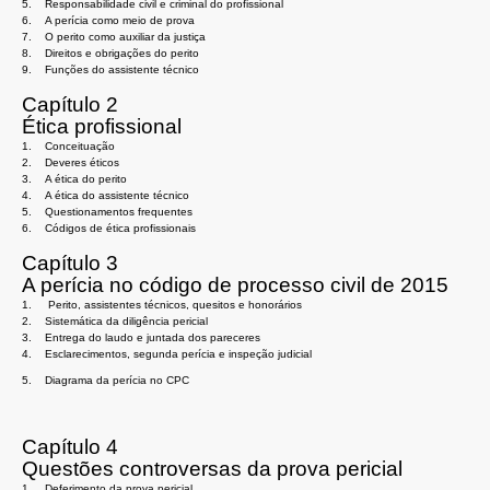
5.
Responsabilidade civil e criminal do profissional
6.
A perícia como meio de prova
7.
O perito como auxiliar da justiça
8.
Direitos e obrigações do perito
9.
Funções do assistente técnico
Capítulo 2
Ética profissional
1.
Conceituação
2.
Deveres éticos
3.
A ética do perito
4.
A ética do assistente técnico
5.
Questionamentos frequentes
6.
Códigos de ética profissionais
Capítulo 3
A perícia no código de processo civil de 2015
1.
Perito, assistentes técnicos, quesitos e honorários
2.
Sistemática da diligência pericial
3.
Entrega do laudo e juntada dos pareceres
4.
Esclarecimentos, segunda perícia e inspeção judicial
5.
Diagrama da perícia no CPC
Capítulo 4
Questões controversas da prova pericial
1.
Deferimento da prova pericial