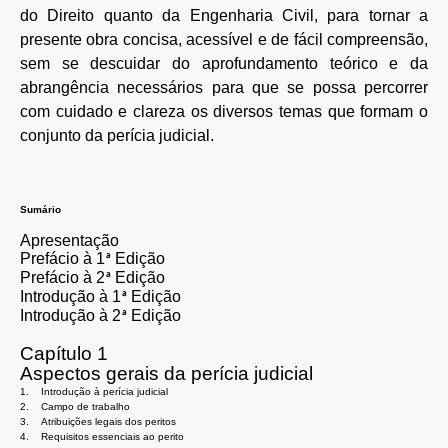
do Direito quanto da Engenharia Civil, para tornar a
presente obra concisa, acessível e de fácil compreensão,
sem se descuidar do aprofundamento teórico e da
abrangência necessários para que se possa percorrer
com cuidado e clareza os diversos temas que formam o
conjunto da perícia judicial.
Sumário
Apresentação
Prefácio
à
1
Edição
ª
Prefácio
à
2
Edição
ª
Introdução
à
1
Edição
ª
Introdução
à
2
Edição
ª
Capítulo 1
Aspectos gerais da perícia judicial
1.
Introdução à perícia judicial
2.
Campo de trabalho
3.
Atribuições legais dos peritos
4.
Requisitos essenciais ao perito