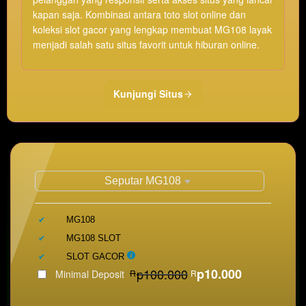
kapan saja. Kombinasi antara toto slot online dan
koleksi slot gacor yang lengkap membuat MG108 layak
menjadi salah satu situs favorit untuk hiburan online.
Kunjungi Situs
Show More
Seputar MG108
Informasi
Seputar
Included:
MG108
MG108
Included:
MG108 SLOT
SELECTED
88
$
Included:
SLOT GACOR
p100.000
p10.000
Minimal Deposit
R
R
Use, by
you or