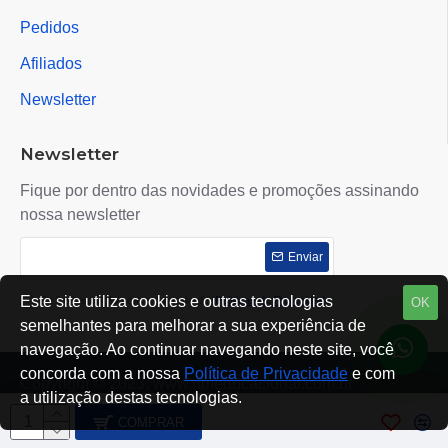
Pedidos
Afiliados
Newsletter
Newsletter
Fique por dentro das novidades e promoções assinando
nossa newsletter
Enviar
Este site utiliza cookies e outras tecnologias
Eu li e concordo com o contrato de
Políticas de Privacidade
OK
semelhantes para melhorar a sua experiência de
navegação. Ao continuar navegando neste site, você
concorda com a nossa
Política de Privacidade
e com
Copyright © 2023, www.rtmeducacional.com.br
a utilização destas tecnologias.
COMPRAR