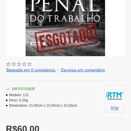
Baseada em 0 cometários.
-
Escreva um comentário
EM ESTOQUE
Modelo:
131
Peso:
0.20g
Dimensões:
21.00cm x 15.00cm x 15.00cm
RTM
R$60,00