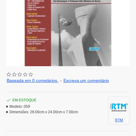
Baseada em 0 cometários.
-
Escreva um comentário
EM ESTOQUE
Modelo:
059
Dimensões:
28.00cm x 24.00cm x 7.00cm
RTM