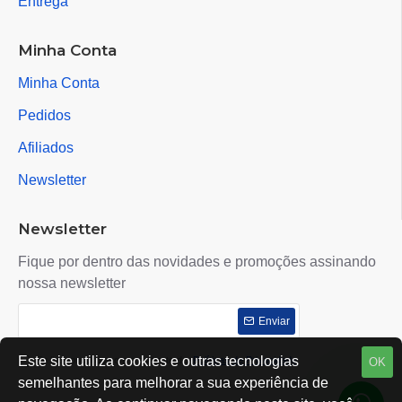
Entrega
Minha Conta
Minha Conta
Pedidos
Afiliados
Newsletter
Newsletter
Fique por dentro das novidades e promoções assinando
nossa newsletter
Enviar
Este site utiliza cookies e outras tecnologias
Eu li e concordo com o contrato de
Políticas de Privacidade
OK
semelhantes para melhorar a sua experiência de