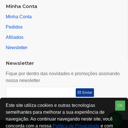
Minha Conta
Minha Conta
Pedidos
Afiliados
Newsletter
Newsletter
Fique por dentro das novidades e promoções assinando
nossa newsletter
Enviar
Este site utiliza cookies e outras tecnologias
Eu li e concordo com o contrato de
Políticas de Privacidade
OK
semelhantes para melhorar a sua experiência de
navegação. Ao continuar navegando neste site, você
concorda com a nossa
Política de Privacidade
e com