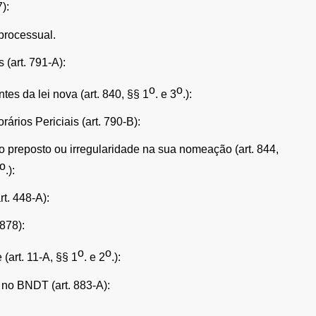
):
 processual.
 (art. 791-A):
o
o
tes da lei nova (art. 840, §§ 1
. e 3
.):
rários Periciais (art. 790-B):
o preposto ou irregularidade na sua nomeação (art. 844,
o
.):
rt. 448-A):
 878):
o
o
 (art. 11-A, §§ 1
. e 2
.):
 no BNDT (art. 883-A):