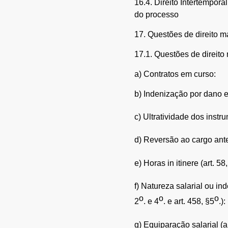
16.4. Direito Intertempora
do processo
17. Questões de direito ma
17.1. Questões de direito 
a) Contratos em curso:
b) Indenização por dano e
c) Ultratividade dos instr
d) Reversão ao cargo anter
e) Horas in itinere (art. 58,
f) Natureza salarial ou in
o
o
o
2
. e 4
. e art. 458, §5
.):
g) Equiparação salarial (a