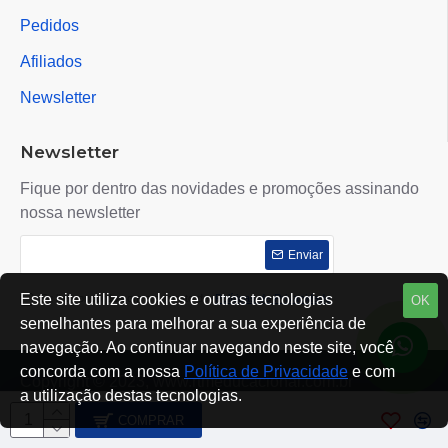
Pedidos
Afiliados
Newsletter
Newsletter
Fique por dentro das novidades e promoções assinando
nossa newsletter
Enviar
Este site utiliza cookies e outras tecnologias
Eu li e concordo com o contrato de
Políticas de Privacidade
OK
semelhantes para melhorar a sua experiência de
navegação. Ao continuar navegando neste site, você
concorda com a nossa
Política de Privacidade
e com
Copyright © 2023, www.rtmeducacional.com.br
a utilização destas tecnologias.
COMPRAR