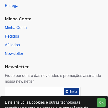
Entrega
Minha Conta
Minha Conta
Pedidos
Afiliados
Newsletter
Newsletter
Fique por dentro das novidades e promoções assinando
nossa newsletter
Enviar
Este site utiliza cookies e outras tecnologias
Eu li e concordo com o contrato de
Políticas de Privacidade
OK