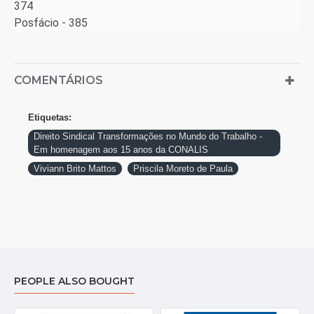
374
Posfácio - 385
COMENTÁRIOS
Etiquetas:
Direito Sindical Transformações no Mundo do Trabalho -
Em homenagem aos 15 anos da CONALIS
Viviann Brito Mattos
Priscila Moreto de Paula
PEOPLE ALSO BOUGHT