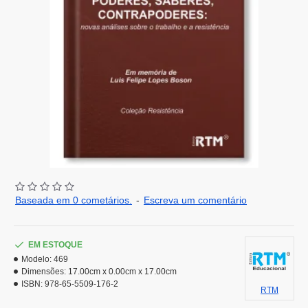
Baseada em 0 cometários.
-
Escreva um comentário
EM ESTOQUE
Modelo:
469
Dimensões:
17.00cm x 0.00cm x 17.00cm
ISBN:
978-65-5509-176-2
RTM